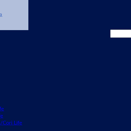
a
Cerca
fe
fe
o/Cori Life