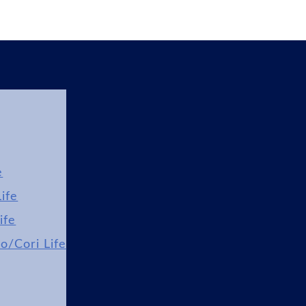
e
ife
ife
lo/Cori Life