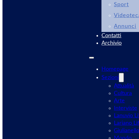
Sport
Videotec
Annunci
Contatti
Archivio
Homepage
Sezioni
Attualità
Cultura
Arte
Interviste
Lanuvio Li
Lariano Li
Giulianell
Mondo