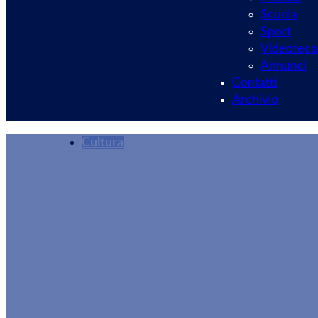
Scuola
Sport
Videoteca
Annunci
Contatti
Archivio
Cultura
Dalla, una foto i
Redazione
16/07/2025