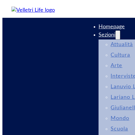
Homepage
Sezioni
Attualità
Cultura
Arte
Intervist
Lanuvio L
Lariano L
Giulianel
Mondo
Scuola