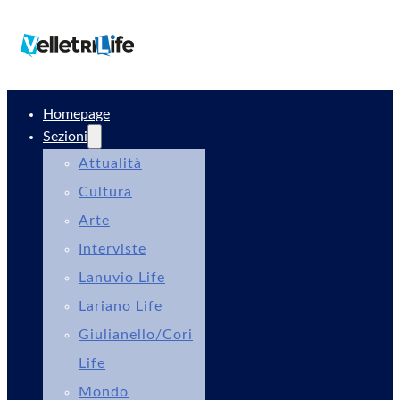
Homepage
Sezioni
Attualità
Cultura
Arte
Interviste
Lanuvio Life
Lariano Life
Giulianello/Cori
Life
Mondo