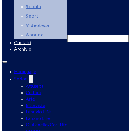
Scuola
Sport
Videoteca
Annunci
Cerca
Contatti
Archivio
Homepage
Sezioni
Attualità
Cultura
Arte
Interviste
Lanuvio Life
Lariano Life
Giulianello/Cori Life