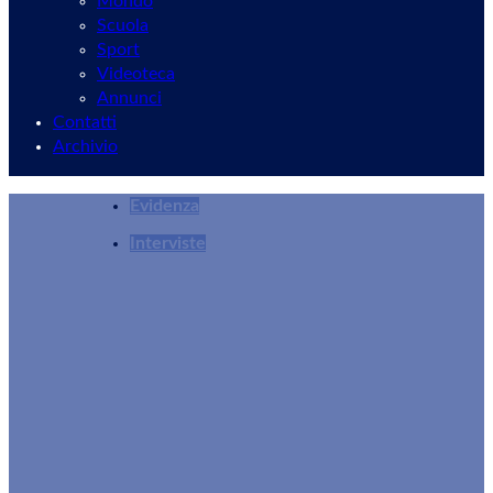
Mondo
Scuola
Sport
Videoteca
Annunci
Contatti
Archivio
Evidenza
Interviste
Fumo, stress e stile di vita sano: parola al do
Rocco Della Corte
30/05/2026