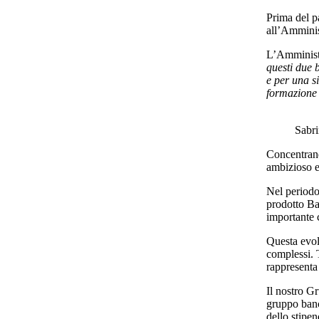
Prima del pa
all’Amminis
L’Amministr
questi due 
e per una s
formazione 
Sabri
Concentrando
ambizioso e
Nel periodo 
prodotto Ba
importante 
Questa evolu
complessi. T
rappresenta
Il nostro Gr
gruppo banca
dello stipen