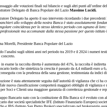
ssaggio alle votazioni finali sul bilancio e sugli altri punti all’ordine d
tratore Delegato di Banca Popolare del Lazio
Massimo Lucidi.
atore Delegato ha aperto il suo intervento ricordando i due precedenti
banchieri allo sviluppo della nostra Banca è stato assolutamente fonda
ingolare coincidenza per lo stesso identico periodo con ognuno di loro: 
professionale ma accomunate dalla stessa passione per questo istituto b
na Morelli, Presidente Banca Popolare del Lazio
 l’analisi sugli ultimi anni nel periodo tra 2019 e il 2024 i numeri tes
 concreto.
in esame la raccolta diretta è aumentata del 41%, la raccolta è indirett
ncario lordo che sintetizza la crescita è passato da 4,4 miliardi euro a 
conseguita con la prudenza della sana gestione, testimoniata da indici d
zione è stata attentamente seguita dall’autorità di vigilanza che ci ha c
ale nuova classificazione comporterà maggiori obblighi di vigilanza e re
 per Soci e Clienti una maggiore garanzia di correttezza gestionale e rep
uppo Bancario nato con la costituzione di Blu Banca si è evoluto con altr
rio due società specialistiche IFE (Istituto Finanziario Europeo) societ
dio e IBS (Istituto San Pietro Broker) specializzato nel brokeraggio ass