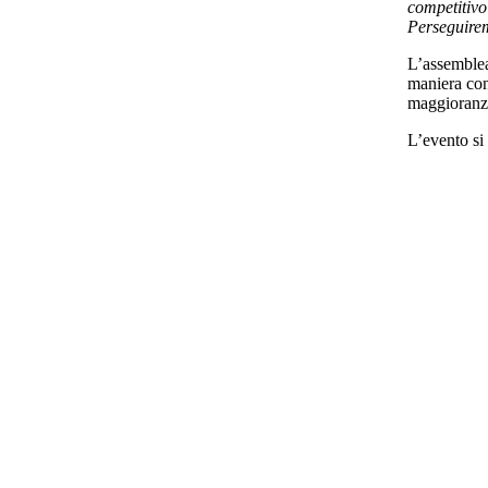
competitivo 
Perseguirem
L’assemblea
maniera conc
maggioranz
L’evento si 