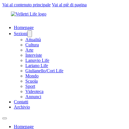
Vai al contenuto principale
Vai al piè di pagina
Homepage
Sezioni
Attualità
Cultura
Arte
Interviste
Lanuvio Life
Lariano Life
Giulianello/Cori Life
Mondo
Scuola
Sport
Videoteca
Annunci
Contatti
Archivio
Homepage