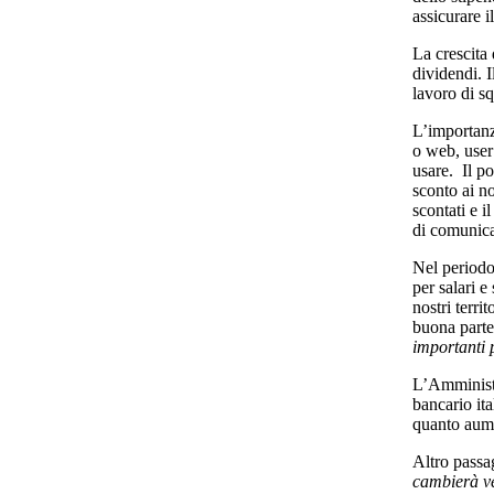
assicurare i
La crescita 
dividendi. I
lavoro di s
L’importanz
o web, user 
usare. Il po
sconto ai no
scontati e i
di comunica
Nel periodo 
per salari 
nostri terri
buona parte
importanti 
L’Amministr
bancario it
quanto aume
Altro passag
cambierà ve