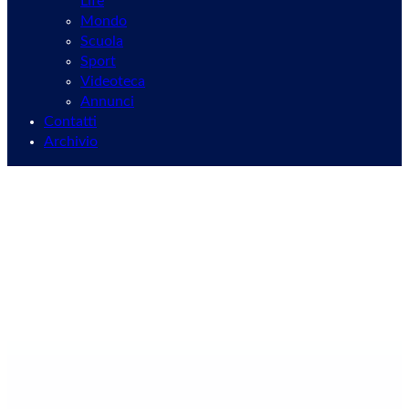
Life
Mondo
Scuola
Sport
Videoteca
Annunci
Contatti
Archivio