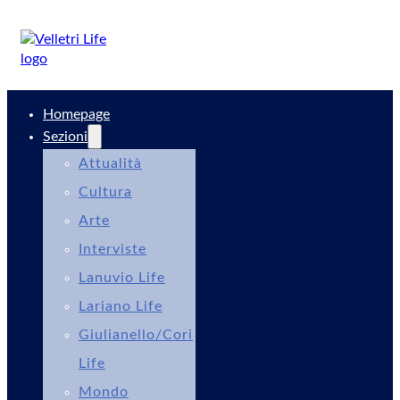
Homepage
Sezioni
Attualità
Cultura
Arte
Interviste
Lanuvio Life
Lariano Life
Giulianello/Cori
Life
Mondo