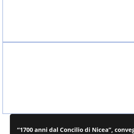
“1700 anni dal Concilio di Nicea”, conv