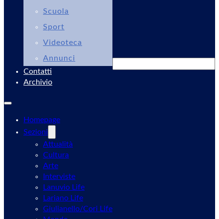
Scuola
Sport
Videoteca
Annunci
Cerca
Contatti
Archivio
Homepage
Sezioni
Attualità
Cultura
Arte
Interviste
Lanuvio Life
Lariano Life
Giulianello/Cori Life