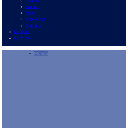
Mondo
Scuola
Sport
Videoteca
Annunci
Contatti
Archivio
Mondo
Per schiamazzi notturni da movida può essere
Giuseppe Mommo
16/01/2026