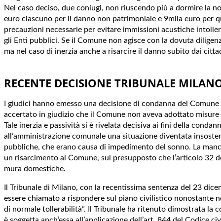
Nel caso deciso, due coniugi, non riuscendo più a dormire la not
euro ciascuno per il danno non patrimoniale e 9mila euro per qu
precauzioni necessarie per evitare immissioni acustiche intoller
gli Enti pubblici. Se il Comune non agisce con la dovuta diligen
ma nel caso di inerzia anche a risarcire il danno subito dai cittad
RECENTE DECISIONE TRIBUNALE MILAN
I giudici hanno emesso una decisione di condanna del Comune di
accertato in giudizio che il Comune non aveva adottato misure e
Tale inerzia e passività si è rivelata decisiva ai fini della con
all’amministrazione comunale una situazione diventata insosten
pubbliche, che erano causa di impedimento del sonno. La mancat
un risarcimento al Comune, sul presupposto che l’articolo 32 dell
mura domestiche.
Il Tribunale di Milano, con la recentissima sentenza del 23 di
essere chiamato a rispondere sul piano civilistico nonostante no
di normale tollerabilità”. Il Tribunale ha ritenuto dimostrata la
è soggetta anch’essa all’applicazione dell’art. 844 del Codice ci