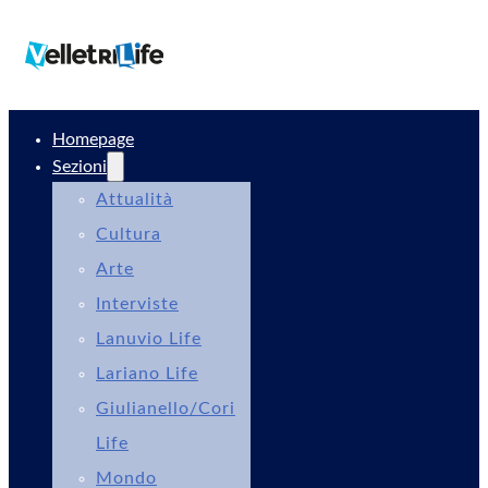
Homepage
Sezioni
Attualità
Cultura
Arte
Interviste
Lanuvio Life
Lariano Life
Giulianello/Cori
Life
Mondo