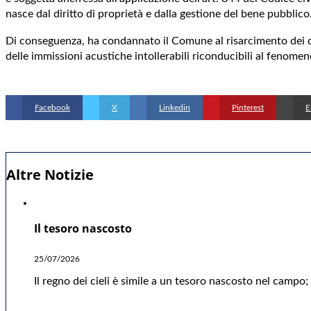
nasce dal diritto di proprietà e dalla gestione del bene pubblico
Di conseguenza, ha condannato il Comune al risarcimento dei dan
delle immissioni acustiche intollerabili riconducibili al fenome
Facebook
X
Linkedin
Pinterest
E
Altre Notizie
Il tesoro nascosto
25/07/2026
Il regno dei cieli è simile a un tesoro nascosto nel camp