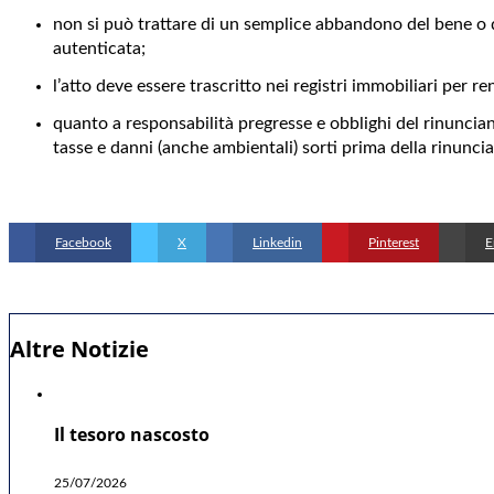
non si può trattare di un semplice abbandono del bene o d
autenticata;
l’atto deve essere trascritto nei registri immobiliari per r
quanto a responsabilità pregresse e obblighi del rinuncia
tasse e danni (anche ambientali) sorti prima della rinuncia
Facebook
X
Linkedin
Pinterest
E
Altre Notizie
Il tesoro nascosto
25/07/2026