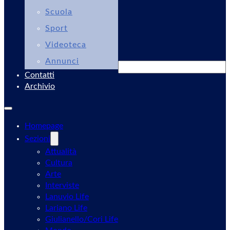
Scuola
Sport
Videoteca
Annunci
Cerca
Contatti
Archivio
Homepage
Sezioni
Attualità
Cultura
Arte
Interviste
Lanuvio Life
Lariano Life
Giulianello/Cori Life