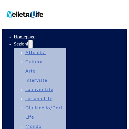
Homepage
Sezioni
Attualità
Cultura
Arte
Interviste
Lanuvio Life
Lariano Life
Giulianello/Cori
Life
Mondo