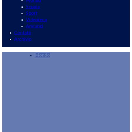
Mondo
Scuola
Sport
Videoteca
Annunci
Contatti
Archivio
Mondo
Si può rinunciare alla proprietà di una casa o u
Giuseppe Mommo
15/10/2025