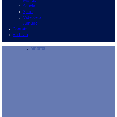
Mondo
Scuola
Sport
Videoteca
Annunci
Contatti
Archivio
Cultura
Velletri, serata di osservazione del “bacio” tra
Redazione
31/05/2026