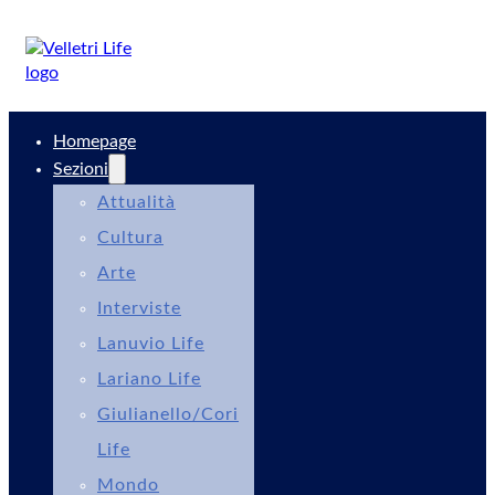
Homepage
Sezioni
Attualità
Cultura
Arte
Interviste
Lanuvio Life
Lariano Life
Giulianello/Cori
Life
Mondo