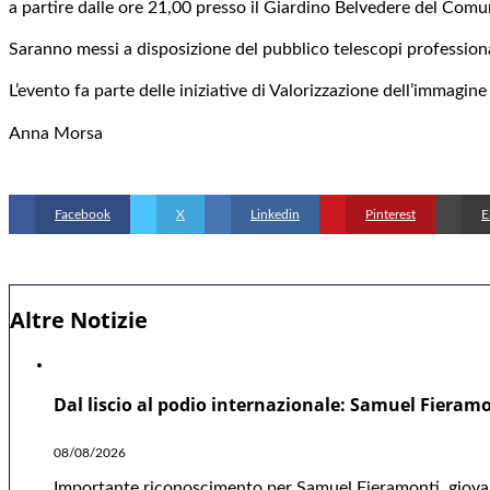
a partire dalle ore 21,00 presso il Giardino Belvedere del Comun
Saranno messi a disposizione del pubblico telescopi professionali
L’evento fa parte delle iniziative di Valorizzazione dell’immagine d
Anna Morsa
Facebook
X
Linkedin
Pinterest
E
Altre Notizie
Dal liscio al podio internazionale: Samuel Fieramo
08/08/2026
Importante riconoscimento per Samuel Fieramonti, giovane