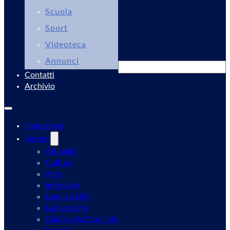
Scuola
Sport
Videoteca
Annunci
Cerca
Contatti
Archivio
Homepage
Sezioni
Attualità
Cultura
Arte
Interviste
Lanuvio Life
Lariano Life
Giulianello/Cori Life