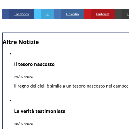
Facebook
X
Linkedin
Pinterest
E
Altre Notizie
Il tesoro nascosto
25/07/2026
Il regno dei cieli è simile a un tesoro nascosto nel camp
La verità testimoniata
18/07/2026