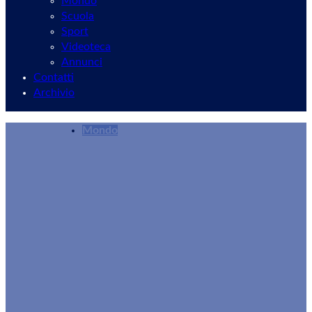
Mondo
Scuola
Sport
Videoteca
Annunci
Contatti
Archivio
Mondo
Bambini che disturbano in condominio
Giuseppe Mommo
14/06/2025