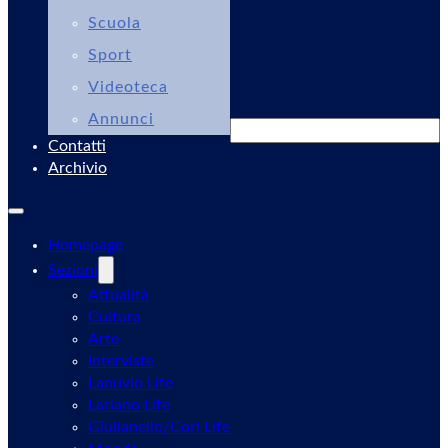
Scuola
Sport
Videoteca
Annunci
Cerca
Contatti
Archivio
Homepage
Sezioni
Attualità
Cultura
Arte
Interviste
Lanuvio Life
Lariano Life
Giulianello/Cori Life