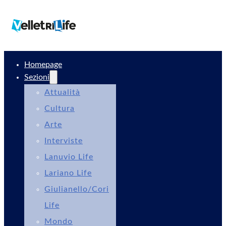
Homepage
Sezioni
Attualità
Cultura
Arte
Interviste
Lanuvio Life
Lariano Life
Giulianello/Cori
Life
Mondo