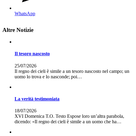
WhatsApp
Altre Notizie
Il tesoro nascosto
25/07/2026
Il regno dei cieli è simile a un tesoro nascosto nel campo; un
uomo lo trova e lo nasconde; poi…
La verità testimoniata
18/07/2026
XVI Domenica T.O. Testo Espose loro un’altra parabola,
dicendo: «Il regno dei cieli è simile a un uomo che ha…