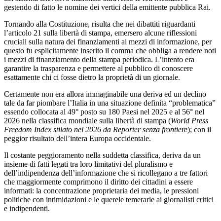
gestendo di fatto le nomine dei vertici della emittente pubblica Rai.
Tornando alla Costituzione, risulta che nei dibattiti riguardanti
l’articolo 21 sulla libertà di stampa, emersero alcune riflessioni
cruciali sulla natura dei finanziamenti ai mezzi di informazione, per
questo fu esplicitamente inserito il comma che obbliga a rendere noti
i mezzi di finanziamento della stampa periodica. L’intento era
garantire la trasparenza e permettere al pubblico di conoscere
esattamente chi ci fosse dietro la proprietà di un giornale.
Certamente non era allora immaginabile una deriva ed un declino
tale da far piombare l’Italia in una situazione definita “problematica”
essendo collocata al 49° posto su 180 Paesi nel 2025 e al 56° nel
2026 nella classifica mondiale sulla libertà di stampa (
World Press
Freedom Index stilato nel 2026
da Reporter senza frontiere
); con il
peggior risultato dell’intera Europa occidentale.
Il costante peggioramento nella suddetta classifica, deriva da un
insieme di fatti legati tra loro limitativi del pluralismo e
dell’indipendenza dell’informazione che si ricollegano a tre fattori
che maggiormente comprimono il diritto dei cittadini a essere
informati: la concentrazione proprietaria dei media, le pressioni
politiche con intimidazioni e le querele temerarie ai giornalisti critici
e indipendenti.