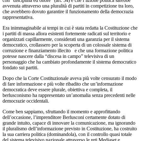
con “disciplina ed onore” (art. 54) e che l’azione politica sarebbe
avvenuta attraverso una pluralità di partiti in competizione tra loro,
che avrebbero dovuto garantire il funzionamento della democrazia
rappresentativa.
Era inimmaginabile ai tempi in cui è stata redatta la Costituzione che
i partiti di massa allora esistenti fortemente radicati sul territorio e
organizzati capillarmente, considerati una garanzia per il sistema
democratico, crollassero per la scoperta di un colossale sistema di
corruzione e finanziamento illecito e che una formazione politica
potesse nascere dalla “discesa in campo” televisiva di un
personaggio che ha cambiato profondamente il sistema democratico
fondato sui partiti.
Dopo che la Corte Costituzionale aveva più volte censurato il modo
di fare informazione e più volte ribadito che un’informazione
democratica deve essere plurale, obiettiva e completa, il
berlusconismo ha rappresentato un’anomalia senza precedenti nelle
democrazie occidentali.
Come ben sappiamo, sfruttando il momento e approfittando
dell’occasione, l’imprenditore Berlusconi certamente dotato di
grande intuito, capace di innovare la comunicazione, ma ignorando
il pluralismo dell’informazione previsto in Costituzione, ha costruito
la sua carriera politica (dominandola), con il controllo quasi totale
del sistema televisivo nazionale attraverso le reti Mediaset e