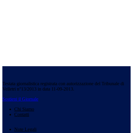
Testata giornalistica registrata con autorizzazione del Tribunale di
Velletri n°13/2013 in data 11-09-2013.
Sostieni il Giornale
Chi Siamo
Contatti
Note Legali