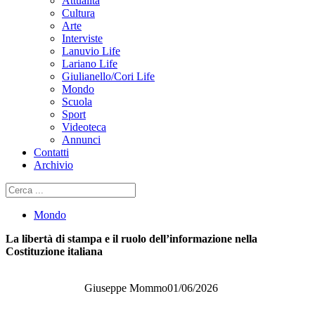
Attualità
Cultura
Arte
Interviste
Lanuvio Life
Lariano Life
Giulianello/Cori Life
Mondo
Scuola
Sport
Videoteca
Annunci
Contatti
Archivio
Cerca
Mondo
La libertà di stampa e il ruolo dell’informazione nella
Costituzione italiana
Giuseppe Mommo
01/06/2026