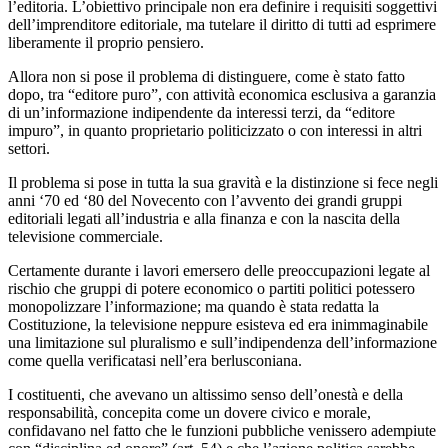
l’editoria. L’obiettivo principale non era definire i requisiti soggettivi
dell’imprenditore editoriale, ma tutelare il diritto di tutti ad esprimere
liberamente il proprio pensiero.
Allora non si pose il problema di distinguere, come è stato fatto
dopo, tra “editore puro”, con attività economica esclusiva a garanzia
di un’informazione indipendente da interessi terzi, da “editore
impuro”, in quanto proprietario politicizzato o con interessi in altri
settori.
Il problema si pose in tutta la sua gravità e la distinzione si fece negli
anni ‘70 ed ‘80 del Novecento con l’avvento dei grandi gruppi
editoriali legati all’industria e alla finanza e con la nascita della
televisione commerciale.
Certamente durante i lavori emersero delle preoccupazioni legate al
rischio che gruppi di potere economico o partiti politici potessero
monopolizzare l’informazione; ma quando è stata redatta la
Costituzione, la televisione neppure esisteva ed era inimmaginabile
una limitazione sul pluralismo e sull’indipendenza dell’informazione
come quella verificatasi nell’era berlusconiana.
I costituenti, che avevano un altissimo senso dell’onestà e della
responsabilità, concepita come un dovere civico e morale,
confidavano nel fatto che le funzioni pubbliche venissero adempiute