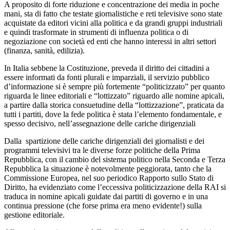
A proposito di forte riduzione e concentrazione dei media in poche
mani, sta di fatto che testate giornalistiche e reti televisive sono state
acquistate da editori vicini alla politica e da grandi gruppi industriali
e quindi trasformate in strumenti di influenza politica o di
negoziazione con società ed enti che hanno interessi in altri settori
(finanza, sanità, edilizia).
In Italia sebbene la Costituzione, preveda il diritto dei cittadini a
essere informati da fonti plurali e imparziali, il servizio pubblico
d’informazione si è sempre più fortemente “politicizzato” per quanto
riguarda le linee editoriali e “lottizzato” riguardo alle nomine apicali,
a partire dalla storica consuetudine della “lottizzazione”, praticata da
tutti i partiti, dove la fede politica è stata l’elemento fondamentale, e
spesso decisivo, nell’assegnazione delle cariche dirigenziali
Dalla spartizione delle cariche dirigenziali dei giornalisti e dei
programmi televisivi tra le diverse forze politiche della Prima
Repubblica, con il cambio del sistema politico nella Seconda e Terza
Repubblica la situazione è notevolmente peggiorata, tanto che la
Commissione Europea, nel suo periodico Rapporto sullo Stato di
Diritto, ha evidenziato come l’eccessiva politicizzazione della RAI si
traduca in nomine apicali guidate dai partiti di governo e in una
continua pressione (che forse prima era meno evidente!) sulla
gestione editoriale.