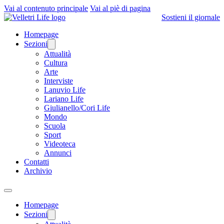
Vai al contenuto principale
Vai al piè di pagina
Sostieni il giornale
Homepage
Sezioni
Attualità
Cultura
Arte
Interviste
Lanuvio Life
Lariano Life
Giulianello/Cori Life
Mondo
Scuola
Sport
Videoteca
Annunci
Contatti
Archivio
Homepage
Sezioni