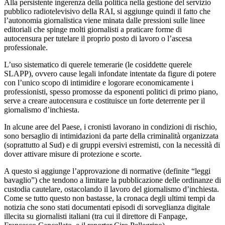
Alla persistente ingerenza della politica nella gestione del servizio
pubblico radiotelevisivo della RAI, si aggiunge quindi il fatto che
l’autonomia giornalistica viene minata dalle pressioni sulle linee
editoriali che spinge molti giornalisti a praticare forme di
autocensura per tutelare il proprio posto di lavoro o l’ascesa
professionale.
L’uso sistematico di querele temerarie (le cosiddette querele
SLAPP), ovvero cause legali infondate intentate da figure di potere
con l’unico scopo di intimidire e logorare economicamente i
professionisti, spesso promosse da esponenti politici di primo piano,
serve a creare autocensura e costituisce un forte deterrente per il
giornalismo d’inchiesta.
In alcune aree del Paese, i cronisti lavorano in condizioni di rischio,
sono bersaglio di intimidazioni da parte della criminalità organizzata
(soprattutto al Sud) e di gruppi eversivi estremisti, con la necessità di
dover attivare misure di protezione e scorte.
A questo si aggiunge l’approvazione di normative (definite “leggi
bavaglio”) che tendono a limitare la pubblicazione delle ordinanze di
custodia cautelare, ostacolando il lavoro del giornalismo d’inchiesta.
Come se tutto questo non bastasse, la cronaca degli ultimi tempi da
notizia che sono stati documentati episodi di sorveglianza digitale
illecita su giornalisti italiani (tra cui il direttore di Fanpage,