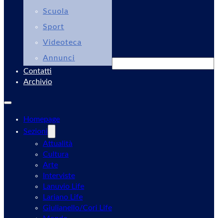
Scuola
Sport
Videoteca
Annunci
Cerca
Contatti
Archivio
Homepage
Sezioni
Attualità
Cultura
Arte
Interviste
Lanuvio Life
Lariano Life
Giulianello/Cori Life