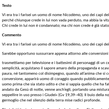
Testo
Vi era tra i farisei un uomo di nome Nicodèmo, uno dei capi dei
perché chiunque crede in lui non vada perduto, ma abbia la vita
Chi crede in lui non è condannato; ma chi non crede è già stat
Commento
Vi era tra i farisei un uomo di nome Nicodèmo, uno dei capi dei
Sarebbe opportuno sussurrare appena attorno alle conversioni di
trasmettiamo per televisione e i battesimi di personaggi di un ce
semplicità, acquistano il sapore amaro della propaganda e scavan
paura, nè tantomeno col disimpegno, quando all’anima che si co
conversione, apparirà uomo di coraggio quando pubblicamente di
uomo prima che sia stato udito e che si sappia quello che ha 
andato da Gesù di notte, venne anch’egli, portando una mistura d
seppellire in uso presso i Giudei» (Gv 19,39–40). Il buio della n
germoglio che nel silenzio della terra mise radici profonde.