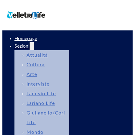
Homepage
Sezioni
Attualità
Cultura
Arte
Interviste
Lanuvio Life
Lariano Life
Giulianello/Cori
Life
Mondo