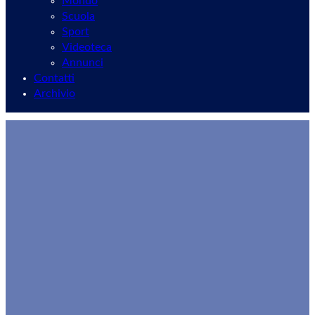
Mondo
Scuola
Sport
Videoteca
Annunci
Contatti
Archivio
“La notte che converte”
Gaetano Zaralli
30/05/2026