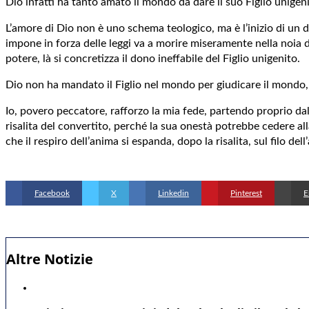
Dio infatti ha tanto amato il mondo da dare il suo Figlio unigeni
L’amore di Dio non è uno schema teologico, ma è l’inizio di un d
impone in forza delle leggi va a morire miseramente nella noia del
potere, là si concretizza il dono ineffabile del Figlio unigenito.
Dio non ha mandato il Figlio nel mondo per giudicare il mondo, 
Io, povero peccatore, rafforzo la mia fede, partendo proprio da
risalita del convertito, perché la sua onestà potrebbe cedere all
che il respiro dell’anima si espanda, dopo la risalita, sul filo del
Facebook
X
Linkedin
Pinterest
E
Altre Notizie